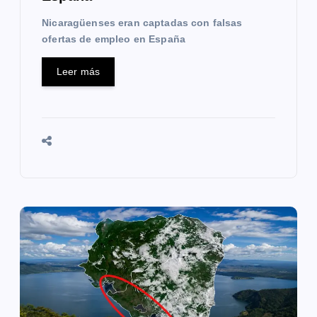
d
Nicaragüenses eran captadas con falsas
a
ofertas de empleo en España
s
Leer más