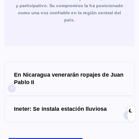
y participativo. Su compromiso la ha posicionado
como una voz confiable en la región central del
país.
N
En Nicaragua venerarán ropajes de Juan
a
Pablo II
v
e
Ineter: Se instala estación lluviosa
g
a