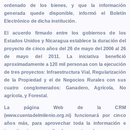
ordenado de los bienes, y que la información
o
g
p
n
a
r
generada quede disponible, informó el Boletín
k
e
p
k
m
Electrónico de dicha institución.
r
El acuerdo firmado entre los gobiernos de los
Estados Unidos y Nicaragua establece la duración del
proyecto de cinco años del 26 de mayo del 2006 al 26
de mayo del 2011. La iniciativa benefició
aproximadamente a 120 mil personas con la ejecución
de tres proyectos: Infraestructura Vial, Regularización
de la Propiedad y el de Negocios Rurales con sus
cuatro conglomerados: Ganadero, Agrícola, No
agrícola, y Forestal.
La página Web de la CRM
(www.cuentadelmilenio.org.ni) funcionará por cinco
años más, para aprovechar toda la información e