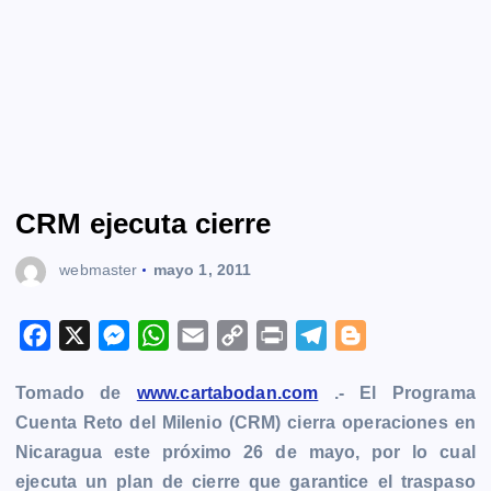
CRM ejecuta cierre
webmaster
mayo 1, 2011
F
X
M
W
E
C
P
T
B
a
e
h
m
o
r
e
l
Tomado de
www.cartabodan.com
.- El Programa
c
s
a
a
p
i
l
o
Cuenta Reto del Milenio (CRM) cierra operaciones en
e
s
t
i
y
n
e
g
Nicaragua este próximo 26 de mayo, por lo cual
b
e
s
l
L
t
g
g
ejecuta un plan de cierre que garantice el traspaso
o
n
A
i
r
e