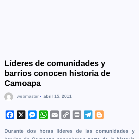
Líderes de comunidades y
barrios conocen historia de
Camoapa
webmaster
abril 15, 2011
F
X
M
W
E
C
P
T
B
a
e
h
m
o
r
e
l
Durante dos horas líderes de las comunidades y
c
s
a
a
p
i
l
o