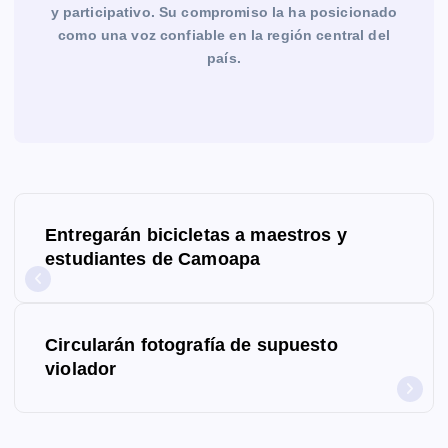
y participativo. Su compromiso la ha posicionado
como una voz confiable en la región central del
país.
N
Entregarán bicicletas a maestros y
a
estudiantes de Camoapa
v
e
Circularán fotografía de supuesto
g
violador
a