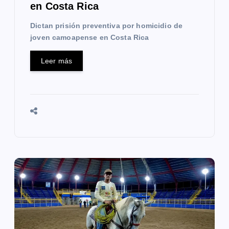
en Costa Rica
a
Dictan prisión preventiva por homicidio de
s
joven camoapense en Costa Rica
Leer más