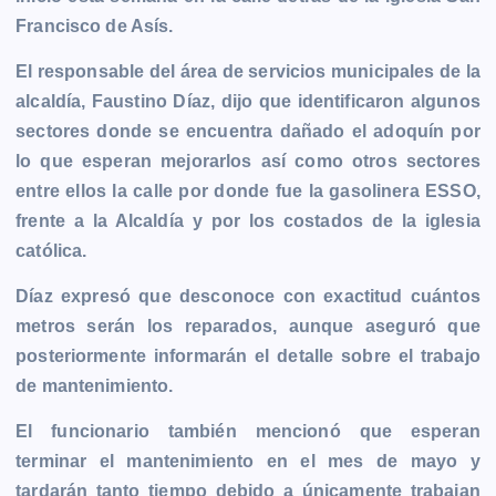
b
e
s
l
L
t
g
g
Francisco de Asís.
o
n
A
i
r
e
o
g
p
n
a
r
El responsable del área de servicios municipales de la
k
e
p
k
m
alcaldía, Faustino Díaz, dijo que identificaron algunos
r
sectores donde se encuentra dañado el adoquín por
lo que esperan mejorarlos así como otros sectores
entre ellos la calle por donde fue la gasolinera ESSO,
frente a la Alcaldía y por los costados de la iglesia
católica.
Díaz expresó que desconoce con exactitud cuántos
metros serán los reparados, aunque aseguró que
posteriormente informarán el detalle sobre el trabajo
de mantenimiento.
El funcionario también mencionó que esperan
terminar el mantenimiento en el mes de mayo y
tardarán tanto tiempo debido a únicamente trabajan