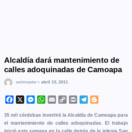
Alcaldía dará mantenimiento de
calles adoquinadas de Camoapa
webmaster
abril 13, 2011
F
X
M
W
E
C
P
T
B
a
e
h
m
o
r
e
l
35 mil córdobas invertirá la Alcaldía de Camoapa para
c
s
a
a
p
i
l
o
el mantenimiento de calles adoquinadas. El trabajo
e
s
t
i
y
n
e
g
inició esta semana en la calle detrás de la iglesia San