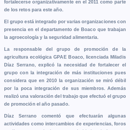
fortalecerse organizativamente en el 2011 como parte
b
e
s
l
L
t
g
g
de los retos para este año.
o
n
A
i
r
e
o
g
p
n
a
r
El grupo está integrado por varias organizaciones con
k
e
p
k
m
presencia en el departamento de Boaco que trabajan
r
la agroecología y la seguridad alimentaria.
La responsable del grupo de promoción de la
agricultura ecológica GPAE Boaco, licenciada Miladis
Díaz Serrano, explicó la necesidad de fortalecer el
grupo con la integración de más instituciones pues
considera que en 2010 la organización se miró débil
por la poca integración de sus miembros. Además
realizó una valoración del trabajo que efectuó el grupo
de promoción el año pasado.
Díaz Serrano comentó que efectuarán algunas
actividades como intercambios de experiencias, foros