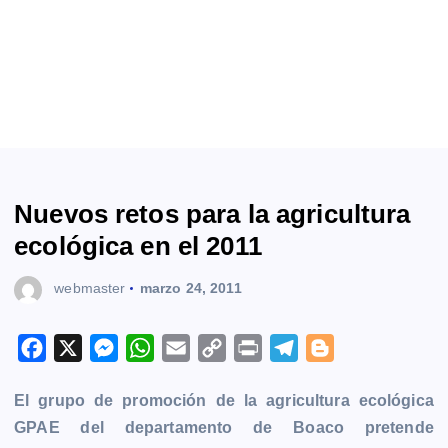
Nuevos retos para la agricultura
ecológica en el 2011
webmaster
marzo 24, 2011
F
X
M
W
E
C
P
T
B
a
e
h
m
o
r
e
l
El grupo de promoción de la agricultura ecológica
c
s
a
a
p
i
l
o
GPAE del departamento de Boaco pretende
e
s
t
i
y
n
e
g