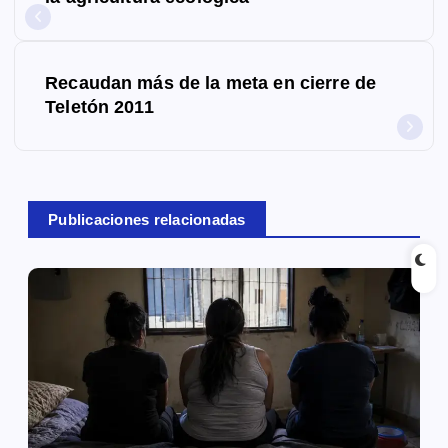
v
e
Recaudan más de la meta en cierre de
g
Teletón 2011
a
c
Publicaciones relacionadas
i
ó
n
d
e
e