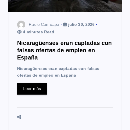
n
t
Radio Camoapa
julio 30, 2026
r
4 minutes Read
a
Nicaragüenses eran captadas con
falsas ofertas de empleo en
d
España
a
Nicaragüenses eran captadas con falsas
s
ofertas de empleo en España
Leer más