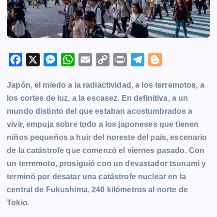
F
X
M
W
E
C
P
T
B
a
e
h
m
o
r
e
l
Japón, el miedo a la radiactividad, a los terremotos, a
c
s
a
a
p
i
l
o
los cortes de luz, a la escasez. En definitiva, a un
e
s
t
i
y
n
e
g
mundo distinto del que estaban acostumbrados a
b
e
s
l
L
t
g
g
vivir, empuja sobre todo a los japoneses que tienen
o
n
A
i
r
e
niños pequeños a huir del noreste del país, escenario
o
g
p
n
a
r
de la catástrofe que comenzó el viernes pasado. Con
k
e
p
k
m
un terremoto, prosiguió con un devastador tsunami y
r
terminó por desatar una catástrofe nuclear en la
central de Fukushima, 240 kilómetros al norte de
Tokio.