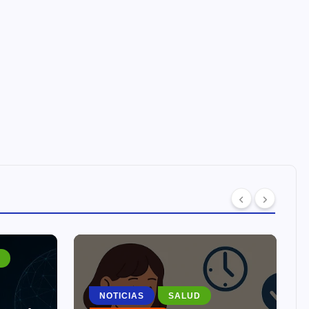
I
NOTICIAS
SALUD
N