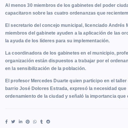
Al menos 30 miembros de los gabinetes del poder ciud
c
s
a
a
p
i
l
o
capacitaron sobre las cuatro ordenanzas que recientem
e
s
t
i
y
n
e
g
b
e
s
l
L
t
g
g
El secretario del concejo municipal, licenciado Andrés M
o
n
A
i
r
e
miembros del gabinete ayuden a la aplicación de las o
o
g
p
n
a
r
la ayuda de los líderes para su implementación.
k
e
p
k
m
La coordinadora de los gabinetes en el municipio, prof
r
organización están dispuestos a trabajar por el ordenam
en la sensibilización de la población.
El profesor Mercedes Duarte quien participo en el tall
barrio José Dolores Estrada, expresó la necesidad qu
ordenamiento de la ciudad y señaló la importancia que e