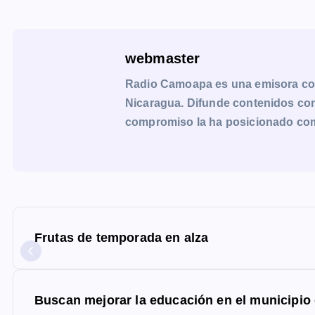
webmaster
Radio Camoapa es una emisora co
Nicaragua. Difunde contenidos con 
compromiso la ha posicionado como 
N
a
Frutas de temporada en alza
v
e
g
Buscan mejorar la educación en el municipi