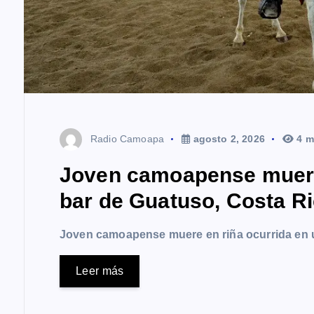
Radio Camoapa
agosto 2, 2026
4 m
Joven camoapense muere 
bar de Guatuso, Costa R
Joven camoapense muere en riña ocurrida en 
Leer más