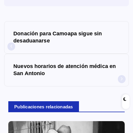
N
Donación para Camoapa sigue sin
a
desaduanarse
v
e
Nuevos horarios de atención médica en
g
San Antonio
a
c
Publicaciones relacionadas
i
ó