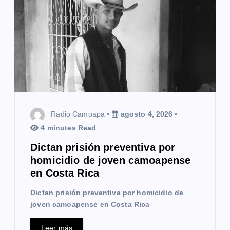
n
d
e
e
n
t
Radio Camoapa
agosto 4, 2026
r
4 minutes Read
a
Dictan prisión preventiva por
homicidio de joven camoapense
d
en Costa Rica
a
Dictan prisión preventiva por homicidio de
s
joven camoapense en Costa Rica
Leer más