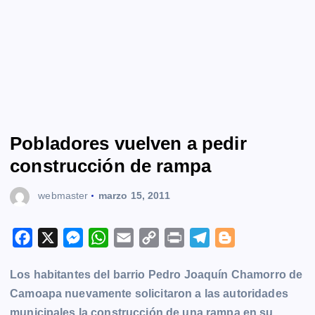
Pobladores vuelven a pedir
construcción de rampa
webmaster
marzo 15, 2011
F
X
M
W
E
C
P
T
B
a
e
h
m
o
r
e
l
Los habitantes del barrio Pedro Joaquín Chamorro de
c
s
a
a
p
i
l
o
Camoapa nuevamente solicitaron a las autoridades
e
s
t
i
y
n
e
g
municipales la construcción de una rampa en su