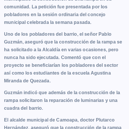
b
e
s
l
L
t
g
g
comunidad. La petición fue presentada por los
o
n
A
i
r
e
pobladores en la sesión ordinaria del concejo
o
g
p
n
a
r
municipal celebrada la semana pasada.
k
e
p
k
m
r
Uno de los pobladores del barrio, el señor Pablo
Guzmán, aseguró que la construcción de la rampa se
ha solicitado a la Alcaldía en varias ocasiones, pero
nunca ha sido ejecutada. Comentó que con el
proyecto se beneficiarían los pobladores del sector
así como los estudiantes de la escuela Agustina
Miranda de Quezada.
Guzmán indicó que además de la construcción de la
rampa solicitaron la reparación de luminarias y una
cuadra del barrio.
El alcalde municipal de Camoapa, doctor Plutarco
Hernández, aseguró que la construcción de la rampa