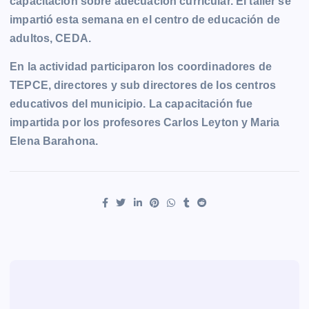
capacitación sobre adecuación curricular. El taller se
e
s
t
i
y
n
e
g
impartió esta semana en el centro de educación de
b
e
s
l
L
t
g
g
adultos, CEDA.
o
n
A
i
r
e
o
g
p
n
a
r
En la actividad participaron los coordinadores de
k
e
p
k
m
TEPCE, directores y sub directores de los centros
r
educativos del municipio. La capacitación fue
impartida por los profesores Carlos Leyton y Maria
Elena Barahona.