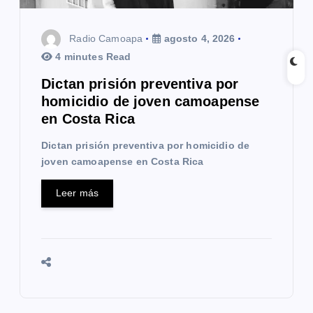
n
t
Radio Camoapa
agosto 4, 2026
4 minutes Read
r
Dictan prisión preventiva por
a
homicidio de joven camoapense
en Costa Rica
d
Dictan prisión preventiva por homicidio de
a
joven camoapense en Costa Rica
s
Leer más