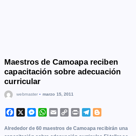
Maestros de Camoapa reciben
capacitación sobre adecuación
curricular
webmaster
marzo 15, 2011
F
X
M
W
E
C
P
T
B
a
e
h
m
o
r
e
l
Alrededor de 60 maestros de Camoapa recibirán una
c
s
a
a
p
i
l
o