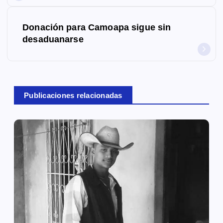
v
Donación para Camoapa sigue sin
e
desaduanarse
g
a
c
Publicaciones relacionadas
i
ó
n
d
e
e