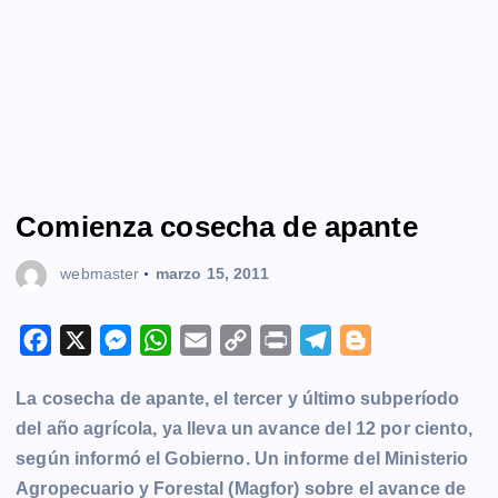
Comienza cosecha de apante
webmaster
marzo 15, 2011
F
X
M
W
E
C
P
T
B
a
e
h
m
o
r
e
l
La cosecha de apante, el tercer y último subperíodo
c
s
a
a
p
i
l
o
del año agrícola, ya lleva un avance del 12 por ciento,
e
s
t
i
y
n
e
g
según informó el Gobierno. Un informe del Ministerio
b
e
s
l
L
t
g
g
Agropecuario y Forestal (Magfor) sobre el avance de
o
n
A
i
r
e