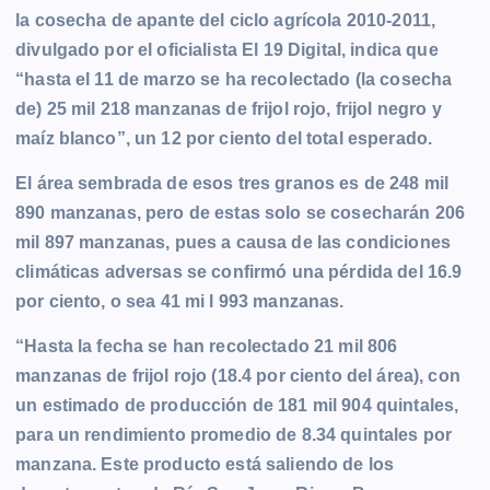
la cosecha de apante del ciclo agrícola 2010-2011,
o
g
p
n
a
r
divulgado por el oficialista El 19 Digital, indica que
k
e
p
k
m
“hasta el 11 de marzo se ha recolectado (la cosecha
r
de) 25 mil 218 manzanas de frijol rojo, frijol negro y
maíz blanco”, un 12 por ciento del total esperado.
El área sembrada de esos tres granos es de 248 mil
890 manzanas, pero de estas solo se cosecharán 206
mil 897 manzanas, pues a causa de las condiciones
climáticas adversas se confirmó una pérdida del 16.9
por ciento, o sea 41 mi l 993 manzanas.
“Hasta la fecha se han recolectado 21 mil 806
manzanas de frijol rojo (18.4 por ciento del área), con
un estimado de producción de 181 mil 904 quintales,
para un rendimiento promedio de 8.34 quintales por
manzana. Este producto está saliendo de los