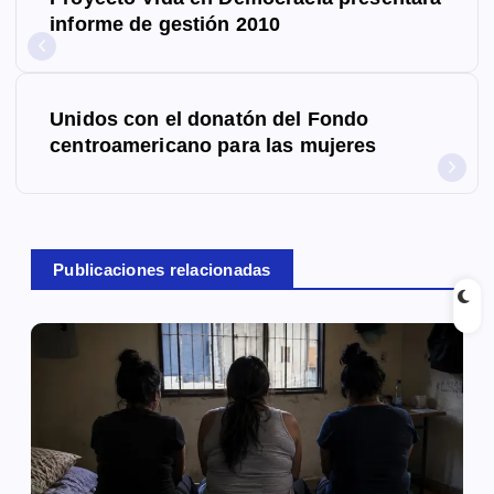
a
informe de gestión 2010
v
e
Unidos con el donatón del Fondo
g
centroamericano para las mujeres
a
c
Publicaciones relacionadas
i
ó
n
d
e