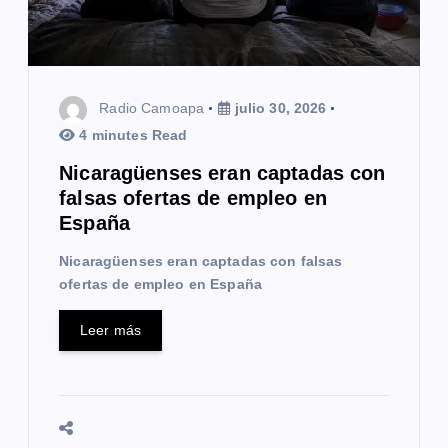
e
n
t
Radio Camoapa
julio 30, 2026
r
4 minutes Read
a
Nicaragüenses eran captadas con
falsas ofertas de empleo en
d
España
a
Nicaragüenses eran captadas con falsas
s
ofertas de empleo en España
Leer más