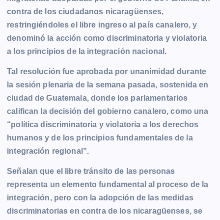
b
e
s
l
L
t
g
g
contra de los ciudadanos nicaragüenses,
o
n
A
i
r
e
restringiéndoles el libre ingreso al país canalero, y
o
g
p
n
a
r
denominó la acción como discriminatoria y violatoria
k
e
p
k
m
a los principios de la integración nacional.
r
Tal resolución fue aprobada por unanimidad durante
la sesión plenaria de la semana pasada, sostenida en
ciudad de Guatemala, donde los parlamentarios
califican la decisión del gobierno canalero, como una
“política discriminatoria y violatoria a los derechos
humanos y de los principios fundamentales de la
integración regional”.
Señalan que el libre tránsito de las personas
representa un elemento fundamental al proceso de la
integración, pero con la adopción de las medidas
discriminatorias en contra de los nicaragüenses, se