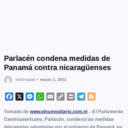
Parlacén condena medidas de
Panamá contra nicaragüenses
webmaster
marzo 1, 2011
F
X
M
W
E
C
P
T
B
a
e
h
m
o
r
e
l
Tomado de
www.elnuevodiario.com.ni
.- El Parlamento
c
s
a
a
p
i
l
o
Centroamericano, Parlacén, condenó las medidas
e
s
t
i
y
n
e
g
migratorias adoptadas por el gobierno de Panamá, en