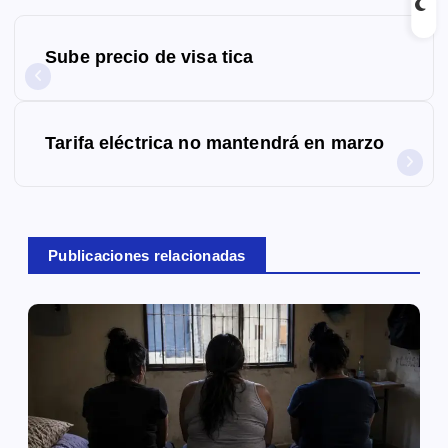
N
Sube precio de visa tica
a
v
Tarifa eléctrica no mantendrá en marzo
e
g
a
Publicaciones relacionadas
c
i
ó
n
d