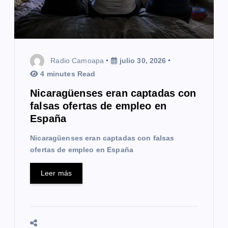
e
e
n
Radio Camoapa
julio 30, 2026
t
4 minutes Read
r
Nicaragüenses eran captadas con
falsas ofertas de empleo en
a
España
d
Nicaragüenses eran captadas con falsas
ofertas de empleo en España
a
s
Leer más